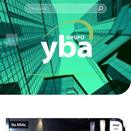
Search:
Você está aqui:
Na Mídia
mar