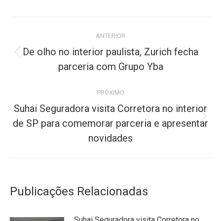
Navegação
ANTERIOR
de
De olho no interior paulista, Zurich fecha
Post
post:
parceria com Grupo Yba
anterior:
PRÓXIMO
Suhai Seguradora visita Corretora no interior
Próximo
de SP para comemorar parceria e apresentar
post:
novidades
Publicações Relacionadas
Suhai Seguradora visita Corretora no