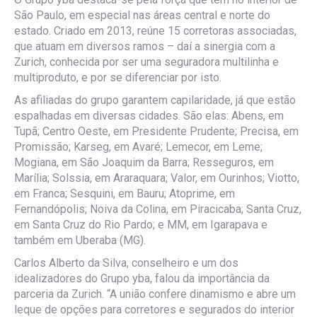
São Paulo, em especial nas áreas central e norte do
estado. Criado em 2013, reúne 15 corretoras associadas,
que atuam em diversos ramos – daí a sinergia com a
Zurich, conhecida por ser uma seguradora multilinha e
multiproduto, e por se diferenciar por isto.
As afiliadas do grupo garantem capilaridade, já que estão
espalhadas em diversas cidades. São elas: Abens, em
Tupã; Centro Oeste, em Presidente Prudente; Precisa, em
Promissão; Karseg, em Avaré; Lemecor, em Leme;
Mogiana, em São Joaquim da Barra; Resseguros, em
Marília; Solssia, em Araraquara; Valor, em Ourinhos; Viotto,
em Franca; Sesquini, em Bauru; Atoprime, em
Fernandópolis; Noiva da Colina, em Piracicaba; Santa Cruz,
em Santa Cruz do Rio Pardo; e MM, em Igarapava e
também em Uberaba (MG).
Carlos Alberto da Silva, conselheiro e um dos
idealizadores do Grupo yba, falou da importância da
parceria da Zurich. “A união confere dinamismo e abre um
leque de opções para corretores e segurados do interior