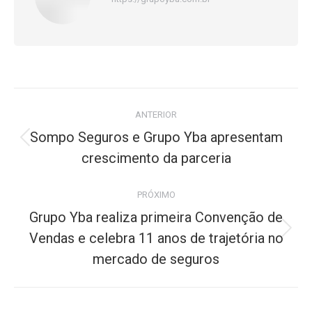
Navegação
ANTERIOR
de
Sompo Seguros e Grupo Yba apresentam
Post
post:
crescimento da parceria
anterior:
PRÓXIMO
Grupo Yba realiza primeira Convenção de
Próximo
Vendas e celebra 11 anos de trajetória no
post:
mercado de seguros