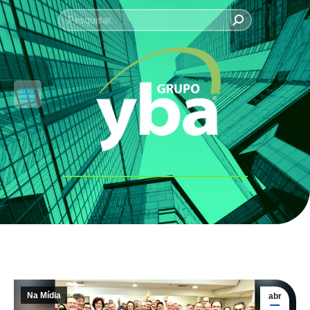
Search:
Você está aqui:
Na Mídia
abr