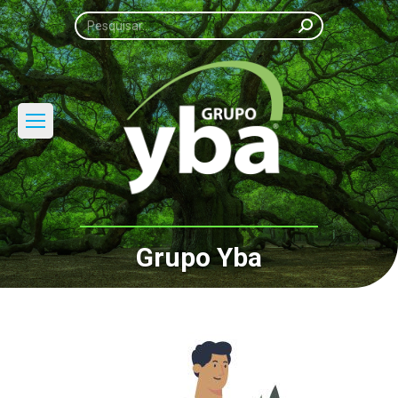
Search:
Grupo Yba
Você está aqui: