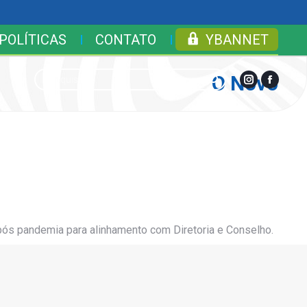
POLÍTICAS
CONTATO
YBANNET
Search:
O Novo
Instagram
Facebo
page
page
opens
opens
in
in
new
new
window
window
 pós pandemia para alinhamento com Diretoria e Conselho.